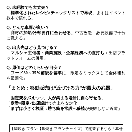
Q. 未経験でも大丈夫？
「
標準化されたレシピ×チェックリストで再現
。まずはイベント
数本で慣れる」
Q. どんな車両が良い？
「
商材の加熱/冷却要件に合わせる
。中古改造＋必要設備で十分
に戦える」
Q. 出店先はどう見つける？
「
マルシェ主催者・商業施設・企業総務への直打ち
＋出店プラ
ットフォームの併用」
Q. 原価はどのくらいが目安？
「
フード30～35％前後を基準
に、限定をミックスして全体粗利
を最適化」
「まとめ：移動販売は“近づける力”が最大の武器」
「
固定費を抑えつつ、人が集まる場所に自ら寄せる
」
「
定番×限定×出店設計
で売上を安定化」
「
まずは小さく検証→勝ち筋を常設へ移植
が失敗しない近道」
【鯛焼き フラン【鯛焼き フランチャイズ】で開業するなら「幸せ