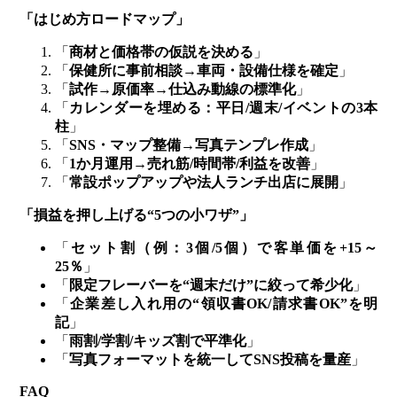
「はじめ方ロードマップ」
「
商材と価格帯の仮説を決める
」
「
保健所に事前相談→車両・設備仕様を確定
」
「
試作→原価率→仕込み動線の標準化
」
「
カレンダーを埋める：平日/週末/イベントの3本
柱
」
「
SNS・マップ整備→写真テンプレ作成
」
「
1か月運用→売れ筋/時間帯/利益を改善
」
「
常設ポップアップや法人ランチ出店に展開
」
「損益を押し上げる“5つの小ワザ”」
「
セット割（例：3個/5個）で客単価を+15～
25％
」
「
限定フレーバーを“週末だけ”に絞って希少化
」
「
企業差し入れ用の“領収書OK/請求書OK”を明
記
」
「
雨割/学割/キッズ割で平準化
」
「
写真フォーマットを統一してSNS投稿を量産
」
FAQ