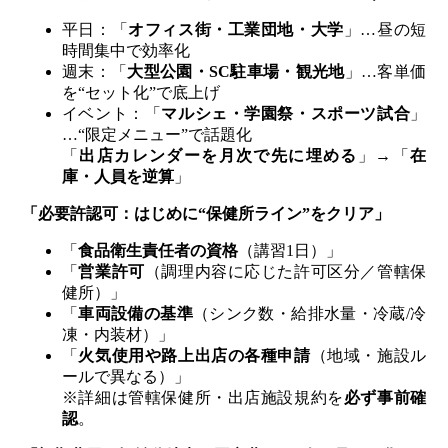
平日：「
オフィス街・工業団地・大学
」…昼の短
時間集中で効率化
週末：「
大型公園・SC駐車場・観光地
」…客単価
を“セット化”で底上げ
イベント：「
マルシェ・学園祭・スポーツ試合
」
…“限定メニュー”で話題化
「
出店カレンダーを月次で先に埋める
」→「
在
庫・人員を逆算
」
「必要許認可：はじめに“保健所ライン”をクリア」
「
食品衛生責任者の資格
（講習1日）」
「
営業許可
（調理内容に応じた許可区分／管轄保
健所）」
「
車両設備の基準
（シンク数・給排水量・冷蔵/冷
凍・内装材）」
「
火気使用や路上出店の各種申請
（地域・施設ル
ールで異なる）」
※詳細は管轄保健所・出店施設規約を
必ず事前確
認
。