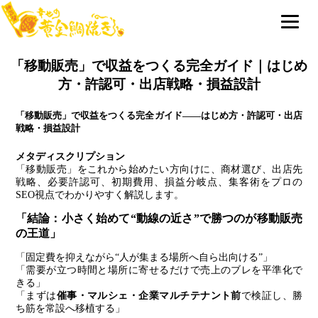
「移動販売」で収益をつくる完全ガイド｜はじめ
方・許認可・出店戦略・損益設計
「移動販売」で収益をつくる完全ガイド――はじめ方・許認可・出店
戦略・損益設計
メタディスクリプション
「移動販売」をこれから始めたい方向けに、商材選び、出店先
戦略、必要許認可、初期費用、損益分岐点、集客術をプロの
SEO視点でわかりやすく解説します。
「結論：小さく始めて“動線の近さ”で勝つのが移動販売
の王道」
「固定費を抑えながら“人が集まる場所へ自ら出向ける”」
「需要が立つ時間と場所に寄せるだけで売上のブレを平準化で
きる」
「まずは
催事・マルシェ・企業マルチテナント前
で検証し、勝
ち筋を常設へ移植する」