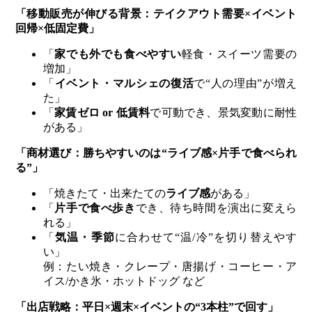
「移動販売が伸びる背景：テイクアウト需要×イベント
回帰×低固定費」
「
家でも外でも食べやすい
軽食・スイーツ需要の
増加」
「
イベント・マルシェの復活
で“人の理由”が増え
た」
「
家賃ゼロ or 低賃料
で可動でき、景気変動に耐性
がある」
「商材選び：勝ちやすいのは“ライブ感×片手で食べられ
る”」
「焼きたて・出来たての
ライブ感
がある」
「
片手で食べ歩き
でき、待ち時間を演出に変えら
れる」
「
気温・季節
に合わせて“温/冷”を切り替えやす
い」
例：たい焼き・クレープ・唐揚げ・コーヒー・ア
イス/かき氷・ホットドッグ など
「出店戦略：平日×週末×イベントの“3本柱”で回す」