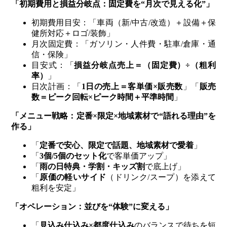
「初期費用と損益分岐点：固定費を“月次で見える化”」
初期費用目安：「車両（新/中古/改造）＋設備＋保
健所対応＋ロゴ/装飾」
月次固定費：「ガソリン・人件費・駐車/倉庫・通
信・保険」
目安式：「
損益分岐点売上＝（固定費）÷（粗利
率）
」
日次計画：「
1日の売上＝客単価×販売数
」「
販売
数＝ピーク回転×ピーク時間＋平準時間
」
「メニュー戦略：定番×限定×地域素材で“語れる理由”を
作る」
「
定番で安心、限定で話題、地域素材で愛着
」
「
3個/5個のセット化
で客単価アップ」
「
雨の日特典・学割・キッズ割
で底上げ」
「
原価の軽いサイド
（ドリンク/スープ）を添えて
粗利を安定」
「オペレーション：並びを“体験”に変える」
「
見込み仕込み×都度仕込み
のバランスで待ちを短