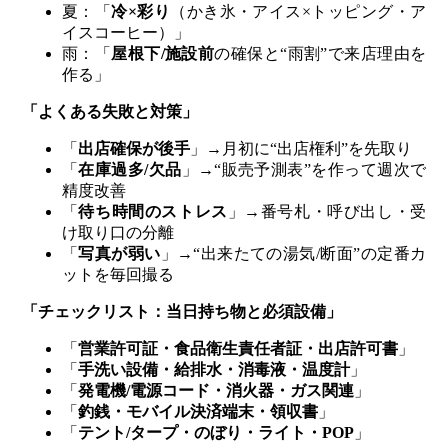
夏：「
冷×彩り
（かき氷・アイス×トッピング・ア
イスコーヒー）」
雨：「
屋根下/施設前
の確保と“雨割”で来店理由を
作る」
「よくある失敗と対策」
「
出店確保が後手
」→月初に“出店権利”を先取り
「
在庫過多/欠品
」→“販売予測表”を作って週次で
精度改善
「
待ち時間のストレス
」→番号札・呼び出し・受
け取り口の分離
「
写真が弱い
」→“出来たての湯気/断面”の定番カ
ットを毎回撮る
「チェックリスト：当日持ち物と必須設備」
「
営業許可証・食品衛生責任者証・出店許可書
」
「
手洗い設備・給排水・消毒液・温度計
」
「
発電機/電源コード・消火器・ガス関連
」
「
釣銭・モバイル決済端末・領収書
」
「
テント/タープ・のぼり・ライト・POP
」