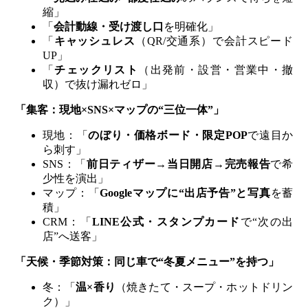
縮」
「
会計動線・受け渡し口
を明確化」
「
キャッシュレス
（QR/交通系）で会計スピード
UP」
「
チェックリスト
（出発前・設営・営業中・撤
収）で抜け漏れゼロ」
「集客：現地×SNS×マップの“三位一体”」
現地：「
のぼり・価格ボード・限定POP
で遠目か
ら刺す」
SNS：「
前日ティザー→当日開店→完売報告
で希
少性を演出」
マップ：「
Googleマップに“出店予告”と写真
を蓄
積」
CRM：「
LINE公式・スタンプカード
で“次の出
店”へ送客」
「天候・季節対策：同じ車で“冬夏メニュー”を持つ」
冬：「
温×香り
（焼きたて・スープ・ホットドリン
ク）」