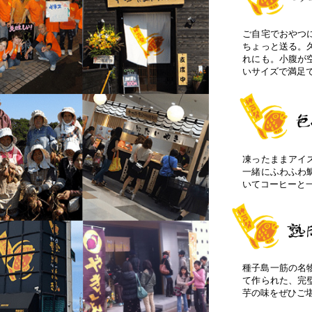
ご自宅でおやつ
ちょっと送る。
れにも。小腹が
いサイズで満足
凍ったままアイ
一緒にふわふわ
いてコーヒーと
種子島一筋の名
て作られた、完
芋の味をぜひご