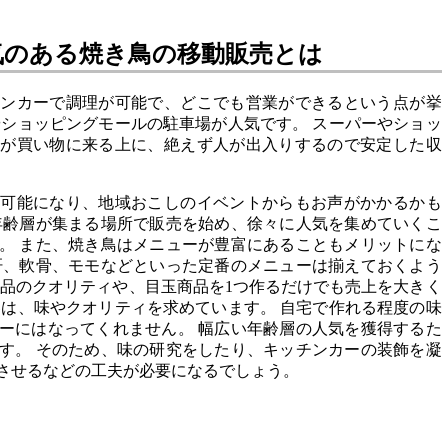
気のある焼き鳥の移動販売とは
チンカーで調理が可能で、どこでも営業ができるという点が挙
やショッピングモールの駐車場が人気です。 スーパーやショッ
層が買い物に来る上に、絶えず人が出入りするので安定した収
も可能になり、地域おこしのイベントからもお声がかかるかも
年齢層が集まる場所で販売を始め、徐々に人気を集めていくこ
。 また、焼き鳥はメニューが豊富にあることもメリットにな
肝、軟骨、モモなどといった定番のメニューは揃えておくよう
商品のクオリティや、目玉商品を1つ作るだけでも売上を大きく
客は、味やクオリティを求めています。 自宅で作れる程度の味
ーにはなってくれません。 幅広い年齢層の人気を獲得するた
す。 そのため、味の研究をしたり、キッチンカーの装飾を凝
させるなどの工夫が必要になるでしょう。