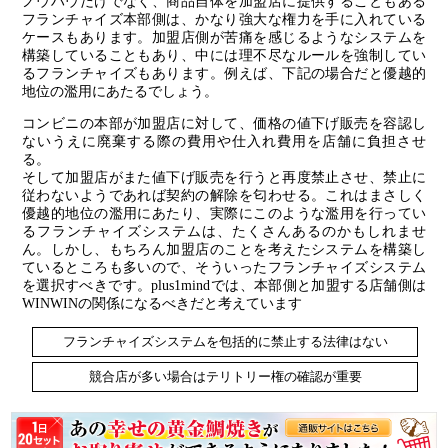
ノウハウだけでなく、商品自体を加盟店に提供することもある
フランチャイズ本部側は、かなり強大な権力を手に入れている
ケースもあります。加盟店側が苦痛を感じるようなシステムを
構築していることもあり、中には理不尽なルールを強制してい
るフランチャイズもあります。例えば、下記の場合だと優越的
地位の濫用にあたるでしょう。
コンビニの本部が加盟店に対して、価格の値下げ販売を容認し
ないうえに廃棄する際の費用や仕入れ費用を店舗に負担させ
る。
そして加盟店がまた値下げ販売を行うと再度禁止させ、禁止に
従わないようであれば契約の解除を匂わせる。これはまさしく
優越的地位の濫用にあたり、実際にこのような濫用を行ってい
るフランチャイズシステムは、たくさんあるのかもしれませ
ん。しかし、もちろん加盟店のことを考えたシステムを構築し
ているところも多いので、そういったフランチャイズシステム
を選択すべきです。plus1mindでは、本部側と加盟する店舗側は
WINWINの関係になるべきだと考えています
フランチャイズシステムを包括的に禁止する法律はない
競合店が多い場合はテリトリー権の確認が重要