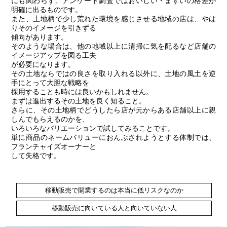
にも関わらず、アンケート調査ではおいしい・まずいの格差が
明確に出るものです。
また、土地柄で少し荒れた環境を感じさせる地域の店は、やは
りそのイメージを引きずる
傾向があります。
そのような場合は、他の地域以上に清掃に気を配るなど店舗の
イメージアップを図る工夫
が必要になります。
その土地ならではの良さを取り入れる以外に、土地の風土を逆
手にとって大胆な戦略を
採用することも時には良いかもしれません。
まずは進出するその土地を良く知ること。
さらに、その土地柄でどうしたら店が元からある店舗以上に親
しんでもらえるのかを、
いろいろなバリエーションで試してみることです。
単に商品のネームバリューにおんぶされようとする体制では、
フランチャイズオーナーと
して失格です。
移動販売で開業するのは本当に低リスクなのか
移動販売に向いている人と向いていない人