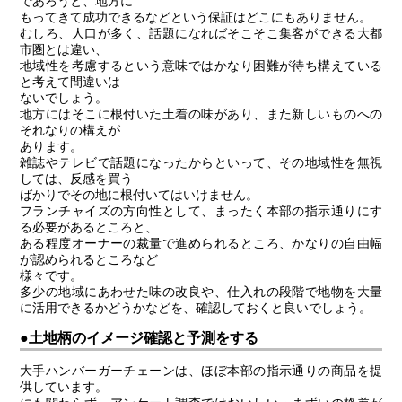
であろうと、地方に
もってきて成功できるなどという保証はどこにもありません。
むしろ、人口が多く、話題になればそこそこ集客ができる大都
市圏とは違い、
地域性を考慮するという意味ではかなり困難が待ち構えている
と考えて間違いは
ないでしょう。
地方にはそこに根付いた土着の味があり、また新しいものへの
それなりの構えが
あります。
雑誌やテレビで話題になったからといって、その地域性を無視
しては、反感を買う
ばかりでその地に根付いてはいけません。
フランチャイズの方向性として、まったく本部の指示通りにす
る必要があるところと、
ある程度オーナーの裁量で進められるところ、かなりの自由幅
が認められるところなど
様々です。
多少の地域にあわせた味の改良や、仕入れの段階で地物を大量
に活用できるかどうかなどを、確認しておくと良いでしょう。
●土地柄のイメージ確認と予測をする
大手ハンバーガーチェーンは、ほぼ本部の指示通りの商品を提
供しています。